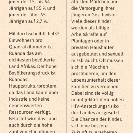
jener der 15- bis 64-
ältesten Mädchen um
Jährigen auf 55 % und
die Versorgung ihrer
jener der über 65-
jüngeren Geschwister.
Jährigen auf 2,7 %.
Viele dieser Kinder
werden als billige
Mit durchschnittlich 432
Arbeitskräfte auf
Einwohnern pro
Plantagen oder in
Quadratkilometer ist
privaten Haushalten
Ruanda das am
ausgebeutet und sexuell
dichtesten bevölkerte
missbraucht. Oft müssen
Land Afrikas. Der hohe
sich die Mädchen
Bevölkerungsdruck ist
prostituieren, um den
Ruandas
Lebensunterhalt dieser
Hauptstrukturproblem,
Familien zu verdienen.
da das Land kaum über
Dabei sind sie völlig
Industrie und keine
unaufgeklärt dem hohen
nennenswerten
HIV-Ansteckungsrisiko
Ressourcen verfügt.
des Landes ausgesetzt.
Belastet wird das Land
Die Chancen der Kinder,
auch durch die hohe
sich eine bessere
Zahl von Flüchtlingen,
Zukunft zu erarbeiten,