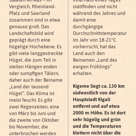
Vergleich, Rheinland-
stattfinden und nicht
Pfalz und Saarland
während des Jahres und
zusammen sind in etwa
damit eine
genauso groß. Das
durchgängige
Landschaftsbild wird
Durchschnittstemperatur
geprägt durch eine
im Jahr von 18-21°C
hügelige Hochebene. Es
vorherrscht, hat das
gibt viele langgestreckte
Land auch den
Hügel, die zum Teil in
Beinamen „Land des
steilen Hängen enden
ewigen Frühlings“
oder sumpfigen Tälern,
erhalten.
daher auch der Beiname
Kigeme liegt ca. 130 km
„Land der tausend
südwestlich von der
Hügel“. Das Klima ist
Hauptstadt Kigali
meist feucht. Es gibt
entfernt und auf etwa
zwei Regenzeiten, eine
2000 m Höhe. Es ist dort
von März bis Juni und
sehr hügelig und grün
die zweite von Oktober
und die Temperaturen
bis November, die
klettern nicht über die
unterbrochen werden