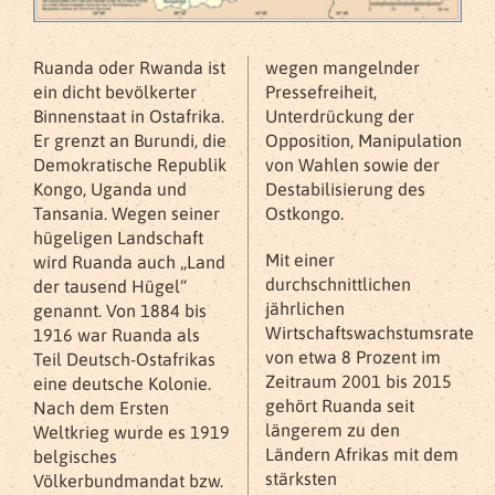
Ruanda oder Rwanda ist
wegen mangelnder
ein dicht bevölkerter
Pressefreiheit,
Binnenstaat in Ostafrika.
Unterdrückung der
Er grenzt an Burundi, die
Opposition, Manipulation
Demokratische Republik
von Wahlen sowie der
Kongo, Uganda und
Destabilisierung des
Tansania. Wegen seiner
Ostkongo.
hügeligen Landschaft
Mit einer
wird Ruanda auch „Land
durchschnittlichen
der tausend Hügel“
jährlichen
genannt. Von 1884 bis
Wirtschaftswachstumsrate
1916 war Ruanda als
von etwa 8 Prozent im
Teil Deutsch-Ostafrikas
Zeitraum 2001 bis 2015
eine deutsche Kolonie.
gehört Ruanda seit
Nach dem Ersten
längerem zu den
Weltkrieg wurde es 1919
Ländern Afrikas mit dem
belgisches
stärksten
Völkerbundmandat bzw.