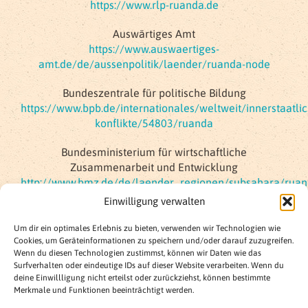
https://www.rlp-ruanda.de
Auswärtiges Amt
https://www.auswaertiges-
amt.de/de/aussenpolitik/laender/ruanda-node
Bundeszentrale für politische Bildung
https://www.bpb.de/internationales/weltweit/innerstaatlic
konflikte/54803/ruanda
Bundesministerium für wirtschaftliche
Zusammenarbeit und Entwicklung
http://www.bmz.de/de/laender_regionen/subsahara/ruan
Einwilligung verwalten
Foto:
Gerd Altmann
auf
Pixabay
Um dir ein optimales Erlebnis zu bieten, verwenden wir Technologien wie
Cookies, um Geräteinformationen zu speichern und/oder darauf zuzugreifen.
Wenn du diesen Technologien zustimmst, können wir Daten wie das
Surfverhalten oder eindeutige IDs auf dieser Website verarbeiten. Wenn du
deine Einwillligung nicht erteilst oder zurückziehst, können bestimmte
Merkmale und Funktionen beeinträchtigt werden.