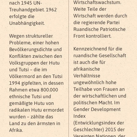
Wirtschaftswachstum.
nach 1945 UN-
Weite Teile der
Treuhandgebiet. 1962
Wirtschaft werden durch
erfolgte die
die regierende Partei
Unabhängigkeit.
Ruandische Patriotische
Wegen struktureller
Front kontrolliert.
Probleme, einer hohen
Kennzeichnend für die
Bevölkerungsdichte und
ruandische Gesellschaft
Konflikten zwischen den
ist auch die für
Volksgruppen der Hutu
afrikanische
und Tutsi – die im
Verhältnisse
Völkermord an den Tutsi
ungewöhnlich hohe
1994 gipfelten, in dessen
Teilhabe von Frauen an
Rahmen etwa 800.000
der wirtschaftlichen und
ethnische Tutsi und
politischen Macht. Im
gemäßigte Hutu von
Gender Development
radikalen Hutu ermordet
Index
wurden – zählte das
(Entwicklungsindex der
Land zu den ärmsten in
Geschlechter) 2015 der
Afrika.
Vereinten Nationen, der