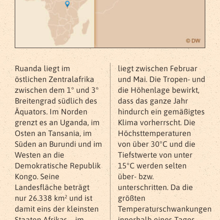
Ruanda liegt im
liegt zwischen Februar
östlichen Zentralafrika
und Mai. Die Tropen- und
zwischen dem 1° und 3°
die Höhenlage bewirkt,
Breitengrad südlich des
dass das ganze Jahr
Äquators. Im Norden
hindurch ein gemäßigtes
grenzt es an Uganda, im
Klima vorherrscht. Die
Osten an Tansania, im
Höchsttemperaturen
Süden an Burundi und im
von über 30°C und die
Westen an die
Tiefstwerte von unter
Demokratische Republik
15°C werden selten
Kongo. Seine
über- bzw.
Landesfläche beträgt
unterschritten. Da die
nur 26.338 km² und ist
größten
damit eins der kleinsten
Temperaturschwankungen
Staaten Afrikas – im
innerhalb eines Tages