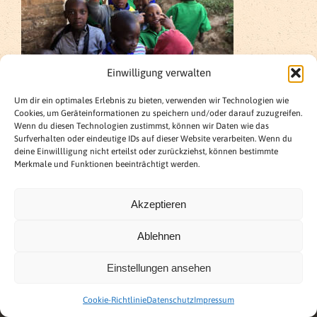
Einwilligung verwalten
Um dir ein optimales Erlebnis zu bieten, verwenden wir Technologien wie
Cookies, um Geräteinformationen zu speichern und/oder darauf zuzugreifen.
Wenn du diesen Technologien zustimmst, können wir Daten wie das
Surfverhalten oder eindeutige IDs auf dieser Website verarbeiten. Wenn du
deine Einwillligung nicht erteilst oder zurückziehst, können bestimmte
Merkmale und Funktionen beeinträchtigt werden.
Akzeptieren
Ablehnen
Einstellungen ansehen
© Klaus Schumacher Copyright
2026 | Alle Rechte
vorbehalten |
Impressum
|
Datenschutzerklärung
|
Cookie-Richtlinie
Datenschutz
Impressum
Bankverbindung